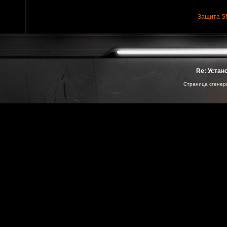
Защита S
Re: Устан
Страница сгенери