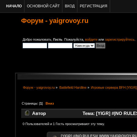
НАЧАЛО
ОСНОВНОЙ САЙТ
ВХОД
РЕГИСТРАЦИЯ
Форум - yaigrovoy.ru
Добро пожаловать,
Гость
. Пожалуйста,
войдите
или
зарегистрируйтесь
.
Форум - yaigrovoy.ru
»
Battlefield Hardline
»
Игровые сервера BFH [YIGR]
Страницы: [
1
]
Вниз
Автор
Тема: [YIGR] #|NO RUL
0 Пользователей и 1 Гость просматривают эту тему.
[YIGR] #|NO RULES|# WWW.YAIGROVOY.R