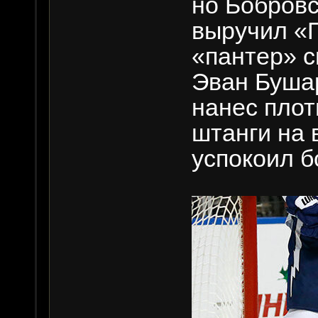
но Бобровс
выручил «П
«пантер» с
Эван Бушар
нанес плот
штанги на 
успокоил б