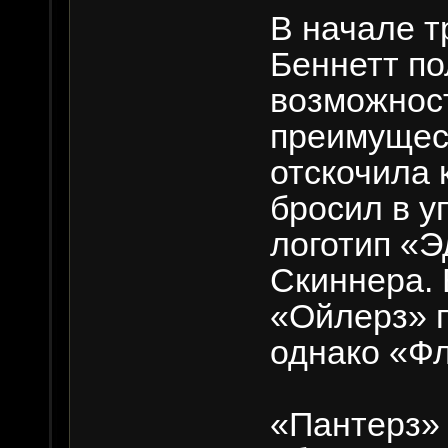
В начале т
Беннетт п
возможнос
преимущест
отскочила 
бросил в у
логотип «
Скиннера. 
«Ойлерз» п
однако «Ф
«Пантерз» 