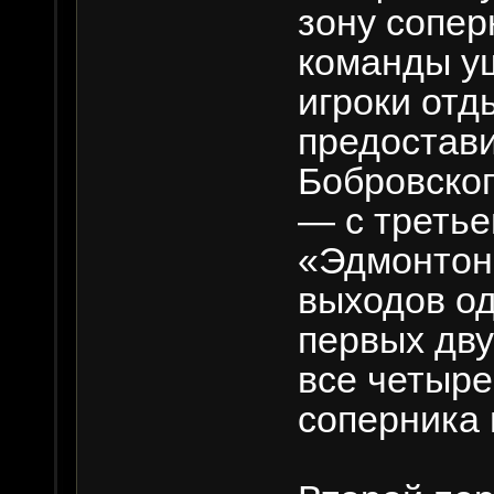
зону сопер
команды уш
игроки отд
предостав
Бобровског
— с третье
«Эдмонтон
выходов од
первых дву
все четыре
соперника 