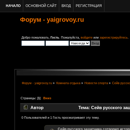
НАЧАЛО
ОСНОВНОЙ САЙТ
ВХОД
РЕГИСТРАЦИЯ
Форум - yaigrovoy.ru
Добро пожаловать,
Гость
. Пожалуйста,
войдите
или
зарегистрируйтесь
.
Форум - yaigrovoy.ru
»
Комната отдыха
»
Новости спорта
»
Сейв русск
Страницы: [
1
]
Вниз
Автор
Тема: Сейв русского за
Стэнли-24 (Прочитано 6866 раз)
0 Пользователей и 1 Гость просматривают эту тему.
Сейв русского защитника сотворил исто