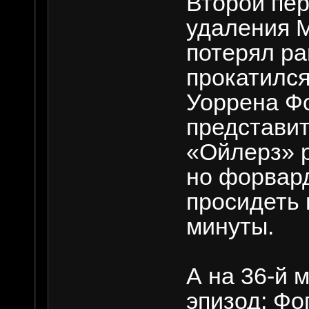
Второй пер
удаления М
потерял ра
прокатился
Уоррена Фо
представит
«Ойлерз» 
но форвар
просидеть 
минуты.
А на 36-й 
эпизод: Фо