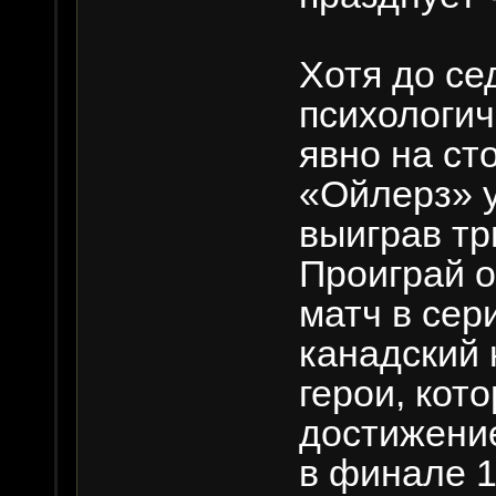
Хотя до се
психологи
явно на ст
«Ойлерз» 
выиграв тр
Проиграй 
матч в сер
канадский 
герои, кот
достижени
в финале 1