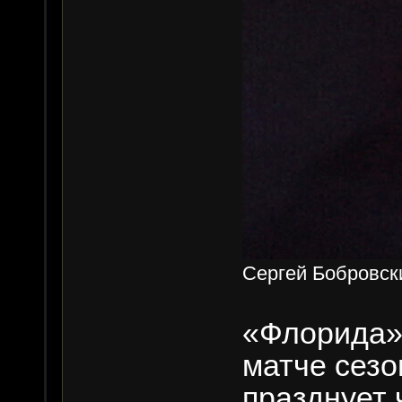
Сергей Бобровски
«Флорида»
матче сезо
празднует 