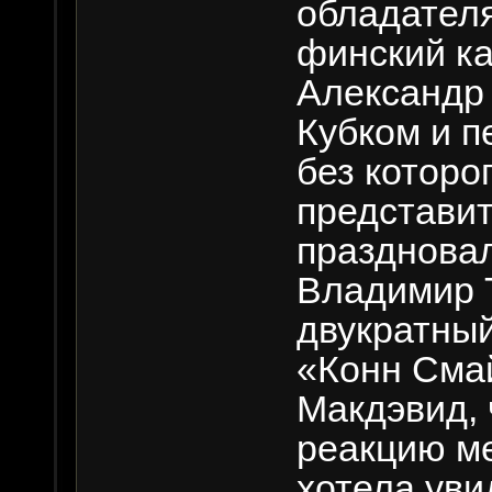
обладател
финский ка
Александр 
Кубком и п
без которо
представит
праздновал
Владимир 
двукратный
«Конн Сма
Макдэвид,
реакцию ме
хотела ув