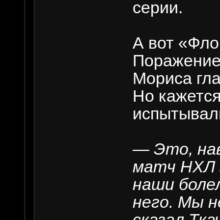
серии.
А вот «Фло
Поражение
Мориса гла
Но кажется
испытывал
— Это, на
матч НХЛ 
наши боле
него. Мы 
сказал Тка