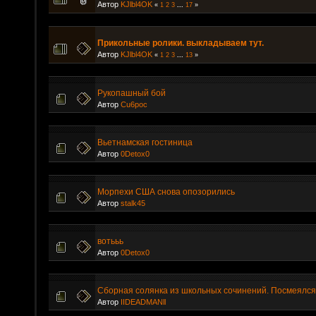
Автор
KJlbl4OK
«
1
2
3
...
17
»
Прикольные ролики. выкладываем тут.
Автор
KJlbl4OK
«
1
2
3
...
13
»
Рукопашный бой
Автор
Cu6poc
Вьетнамская гостиница
Автор
0Detox0
Морпехи США снова опозорились
Автор
stalk45
вотььь
Автор
0Detox0
Сборная солянка из школьных сочинений. Посмеялся
Автор
IIDEADMANll