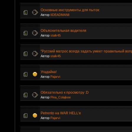
Основные инструменты для пыток:
Автор
IIDEADMANll
Объяснительная водителя
Автор
stalk45
"Русский матрос всегда задать умеет правильный вопр
Автор
stalk45
Угадайка!
Автор
Pajarvi
Обязательно к просмотру :D
Автор
Pina_Colajkee
Petrento на WAR HELL'e
Автор
Pajarvi