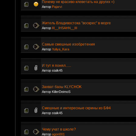
Почему не красиво клеветать на других =)
Автор
Pajarvi
Житель Владивостока "воскрес" в морге
Автор
III__IHSAHN__III
Самые смешные изобретения
Автор
Yuliya_Kara
И тут я понял......
Автор stalk45
Захват базы KLYCHOK
Автор KillerDeimoS
Смешные и интересные скрины из БФ4
Автор stalk45
Чему учат в школе?
Автор
agon001