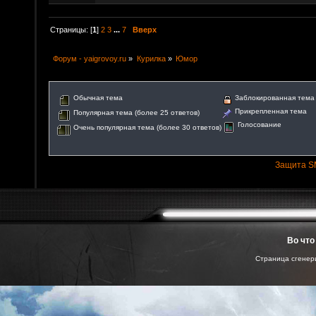
Страницы: [
1
]
2
3
...
7
Вверх
Форум - yaigrovoy.ru
»
Курилка
»
Юмор
Обычная тема
Заблокированная тема
Прикрепленная тема
Популярная тема (более 25 ответов)
Голосование
Очень популярная тема (более 30 ответов)
Защита S
Во что
Страница сгенери