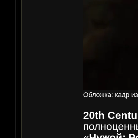
Обложка: кадр из
20th Centu
полноценн
«
Чужой: Р