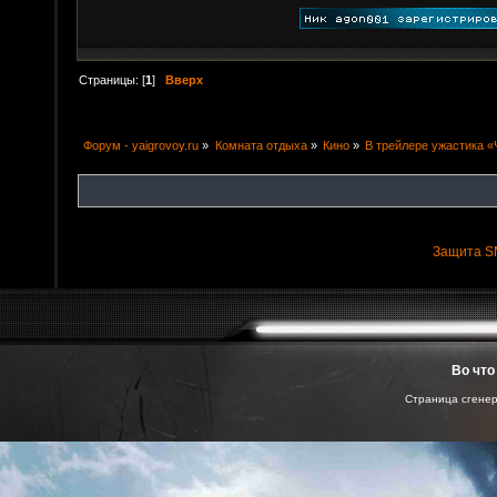
Страницы: [
1
]
Вверх
Форум - yaigrovoy.ru
»
Комната отдыха
»
Кино
»
В трейлере ужастика «
Защита S
Во что
Страница сгенер