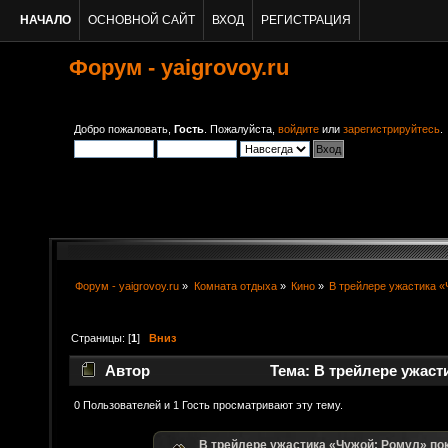
НАЧАЛО
ОСНОВНОЙ САЙТ
ВХОД
РЕГИСТРАЦИЯ
Форум - yaigrovoy.ru
Добро пожаловать,
Гость
. Пожалуйста,
войдите
или
зарегистрируйтесь
.
Форум - yaigrovoy.ru
»
Комната отдыха
»
Кино
»
В трейлере ужастика «
Страницы: [
1
]
Вниз
Автор
Тема: В трейлере ужаст
героев (Прочитано 10473 раз)
0 Пользователей и 1 Гость просматривают эту тему.
В трейлере ужастика «Чужой: Ромул» по