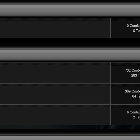
0 Сооб
0 Т
732 Соо
283 
309 Соо
64 Т
6 Сооб
2 Т