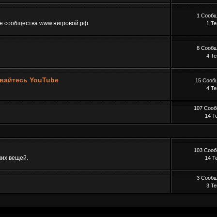
1 Сооб
ре сообщества www.яигровой.рф
1 Т
8 Сооб
4 Т
ывайтесь YouTube
15 Сооб
4 Т
107 Соо
14 Т
103 Соо
ких вещей.
14 Т
3 Сооб
3 Т