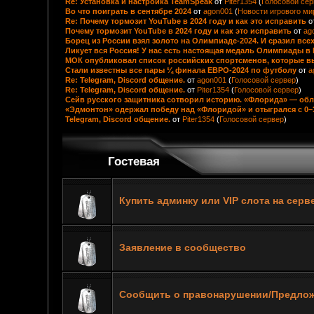
Re: Установка и настройка TeamSpeak
от
Piter1354
(
Голосовой сер
Во что поиграть в сентябре 2024
от
agon001
(
Новости игрового ми
Re: Почему тормозит YouTube в 2024 году и как это исправить
о
Почему тормозит YouTube в 2024 году и как это исправить
от
ag
Борец из России взял золото на Олимпиаде-2024. И сразил все
Ликует вся Россия! У нас есть настоящая медаль Олимпиады в
МОК опубликовал список российских спортсменов, которые в
Стали известны все пары ¼ финала ЕВРО‑2024 по футболу
от
a
Re: Telegram, Discord общение.
от
agon001
(
Голосовой сервер
)
Re: Telegram, Discord общение.
от
Piter1354
(
Голосовой сервер
)
Сейв русского защитника сотворил историю. «Флорида» — обл
«Эдмонтон» одержал победу над «Флоридой» и отыгрался с 0–
Telegram, Discord общение.
от
Piter1354
(
Голосовой сервер
)
Гостевая
Купить админку или VIP слота на сер
Заявление в сообщество
Сообщить о правонарушении/Предлож