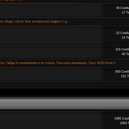
30 Сооб
17 Т
ел
,
Моды, патчи
,
Бои, интересные кадры и т.д.
22 Сооб
13 Т
115 Соо
40 Т
ты, Гайды по выживанию и не только
,
Рассказы выживших
,
Dayz MOD Arma 2
593 Соо
151 
1085 Соо
1063 