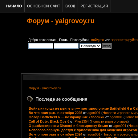
НАЧАЛО
ОСНОВНОЙ САЙТ
ВХОД
РЕГИСТРАЦИЯ
Форум - yaigrovoy.ru
Добро пожаловать,
Гость
. Пожалуйста,
войдите
или
зарегистрируйте
Форум - yaigrovoy.ru
Последние сообщения
Война никогда не меняется — противостояние Battlefield 6 и Cal
Во что поиграть в октябре 2025
от
agon001
(
Новости игрового мир
Обзор Battlefield 6 — возвращение классики
от
agon001
(
Новости
Call of Duty: Black Ops 6
от
Piter1354
(
Новости игрового мира
)
О разблокировки Discord и блокировку Steam
от
agon001
(
Новос
4 способа вернуть доступ к приложению для общения игроков 
Во что поиграть в октябре 2024
от
agon001
(
Новости игрового мир