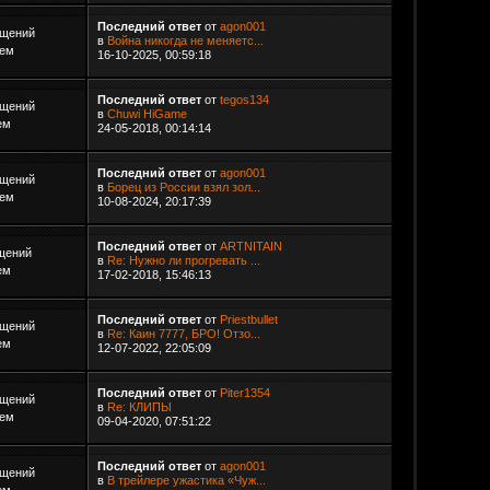
Последний ответ
от
agon001
бщений
в
Война никогда не меняетс...
Тем
16-10-2025, 00:59:18
Последний ответ
от
tegos134
бщений
в
Chuwi HiGame
ем
24-05-2018, 00:14:14
Последний ответ
от
agon001
бщений
в
Борец из России взял зол...
Тем
10-08-2024, 20:17:39
Последний ответ
от
ARTNITAIN
щений
в
Re: Нужно ли прогревать ...
ем
17-02-2018, 15:46:13
Последний ответ
от
Priestbullet
бщений
в
Re: Каин 7777, БРО! Отзо...
ем
12-07-2022, 22:05:09
Последний ответ
от
Piter1354
бщений
в
Re: КЛИПЫ
Тем
09-04-2020, 07:51:22
Последний ответ
от
agon001
бщений
в
В трейлере ужастика «Чуж...