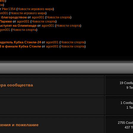
вер
)
ра
)
т
Piter1354
(
Новости игрового мира
)
on001
(
Новости игрового мира
)
х благородством
от
agon001
(
Новости спорта
)
 Париже
от
agon001
(
Новости спорта
)
ыступят на Олимпиаде
от
agon001
(
Новости спорта
)
gon001
(
Новости спорта
)
адатель Кубка Стэнли-24
от
agon001
(
Новости спорта
)
3 в финале Кубка Стэнли
от
agon001
(
Новости спорта
)
19 Сооб
вера сообщества
9 Т
1 Сооб
1 Т
2755 Соо
ения и пожелание
437 