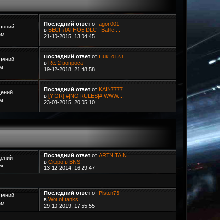
Последний ответ
от
agon001
щений
в
БЕСПЛАТНОЕ DLC | Battlef...
ем
21-10-2015, 13:04:45
Последний ответ
от
HukTo123
щений
в
Re: 2 вопроса
ем
19-12-2018, 21:48:58
Последний ответ
от
KAIN7777
щений
в
[YIGR] #|NO RULES|# WWW....
ем
23-03-2015, 20:05:10
Последний ответ
от
ARTNITAIN
щений
в
Скоро в BNS!
ем
13-12-2014, 16:29:47
Последний ответ
от
Piston73
щений
в
Wot of tanks
ем
29-10-2019, 17:55:55