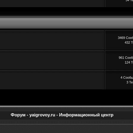
34 Т
3469 Соо
432 
961 Соо
124 
4 Сооб
3 Т
Форум - yaigrovoy.ru - Информационный центр