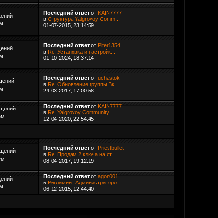
Последний ответ
от
KAIN7777
щений
в
Структура Yaigrovoy Comm...
ем
01-07-2015, 23:14:59
Последний ответ
от
Piter1354
щений
в
Re: Установка и настройк...
ем
01-10-2024, 18:37:14
Последний ответ
от
uchastok
щений
в
Re: Обновление группы Вк...
ем
24-03-2017, 17:00:58
Последний ответ
от
KAIN7777
бщений
в
Re: Yaigrovoy Community
ем
12-04-2020, 22:54:45
Последний ответ
от
Priestbullet
бщений
в
Re: Продам 2 ключа на ст...
ем
08-04-2017, 19:12:19
Последний ответ
от
agon001
щений
в
Регламент Администраторо...
ем
06-12-2015, 12:44:40