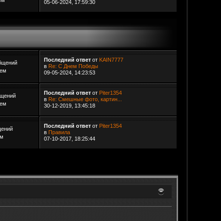
ем
05-06-2024, 17:59:30
Последний ответ
от
KAIN7777
бщений
в
Re: С Днем Победы
Тем
09-05-2024, 14:23:53
Последний ответ
от
Piter1354
бщений
в
Re: Смешные фото, картин...
Тем
30-12-2019, 13:45:18
Последний ответ
от
Piter1354
щений
в
Правила
ем
07-10-2017, 18:25:44