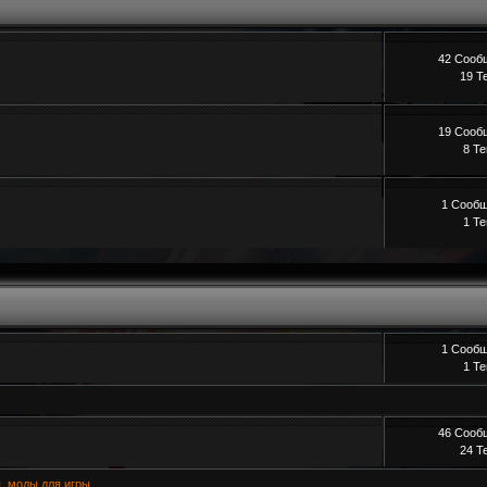
42 Сооб
19 Т
19 Сооб
8 Т
1 Сооб
1 Т
1 Сооб
1 Т
46 Сооб
24 Т
, моды для игры