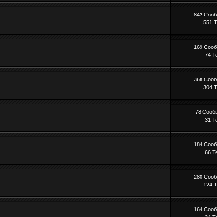
842 Соо
551 
169 Соо
74 Т
368 Соо
304 
78 Сооб
31 Т
184 Соо
66 Т
280 Соо
124 
164 Соо