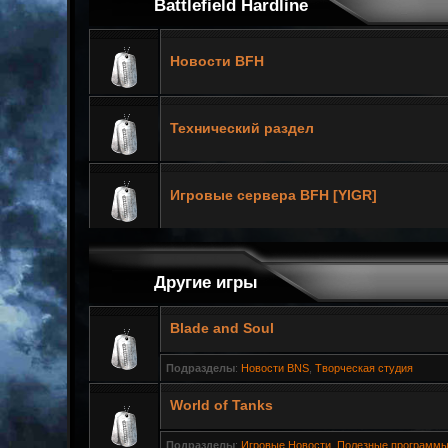
Battlefield Hardline
Новости BFH
Технический раздел
Игровые сервера BFH [YIGR]
Другие игры
Blade and Soul
Подразделы
:
Новости BNS
,
Творческая студия
World of Tanks
Подразделы
:
Игровые Новости
,
Полезные программы