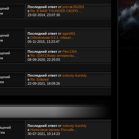
Последний ответ
от
prizrak353353
щений
в
Re: В WAR THUNDER СКОРО ...
ем
23-02-2014, 23:07:30
Последний ответ
от
agon001
щений
в
Обновление 0.5.1. «Акват...
ем
05-11-2015, 13:23:47
Последний ответ
от
Piter1354
бщений
в
Re: (DAYZ)Кому интересны...
ем
08-09-2020, 22:25:03
Последний ответ
от
solovey-kurskiy
бщений
в
Re: Enlisted
Тем
22-09-2021, 18:09:26
Последний ответ
от
solovey-kurskiy
бщений
в
Налоговые органы Российс...
Тем
30-07-2021, 10:14:23