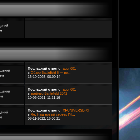
щений
ем
Последний ответ
от
agon001
бщений
в
Обзор Battlefield 6 — во...
Тем
16-10-2025, 00:00:14
Последний ответ
от
agon001
бщений
в
трейлер Battlefield 2042
ем
10-06-2021, 11:21:16
Последний ответ
от
XI-UNIVERSE-XI
щений
в
Re: Наш новый сервер [YI...
ем
08-11-2022, 16:00:21