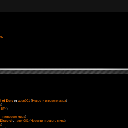
сь
.
l of Duty
от
agon001
(
Новости игрового мира
)
а
)
 BF4
)
ти игрового мира
)
Discord
от
agon001
(
Новости игрового мира
)
а
)